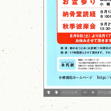
ページ
1
/
8
ズーム
1