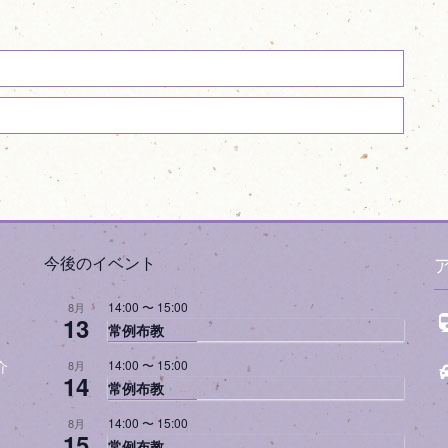
今後のイベント
14:00
〜
15:00
8月
13
常例布教
14:00
〜
15:00
8月
介
14
常例布教
14:00
〜
15:00
8月
15
常例布教