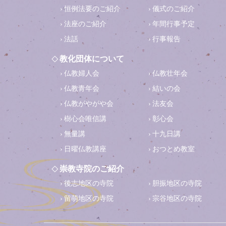
恒例法要のご紹介
儀式のご紹介
法座のご紹介
年間行事予定
法話
行事報告
教化団体について
仏教婦人会
仏教壮年会
仏教青年会
結いの会
仏教がやがや会
法友会
樹心会唯信講
彰心会
無量講
十九日講
日曜仏教講座
おつとめ教室
崇教寺院のご紹介
後志地区の寺院
胆振地区の寺院
留萌地区の寺院
宗谷地区の寺院