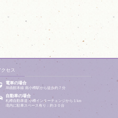
アクセス
電車の場合
JR函館本線 南小樽駅から徒歩約７分
自動車の場合
札樽自動車道 小樽インターチェンジから１km
境内に駐車スペース有り：約３０台