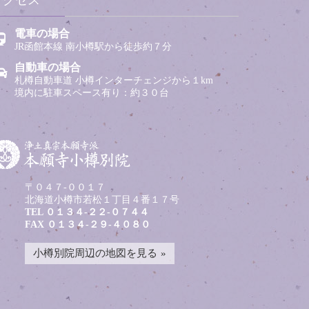
アクセス
電車の場合
JR函館本線 南小樽駅から徒歩約７分
自動車の場合
札樽自動車道 小樽インターチェンジから１km
境内に駐車スペース有り：約３０台
〒０４７-００１７
北海道小樽市若松１丁目４番１７号
TEL
０１３４-２２-０７４４
FAX ０１３４-２９-４０８０
小樽別院周辺の地図を見る