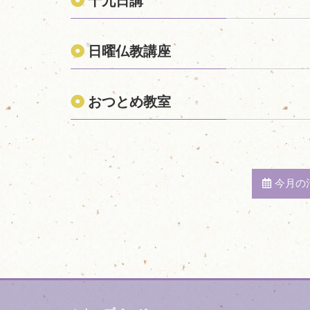
十九日講
日曜仏教講座
おつとめ教室
今月の