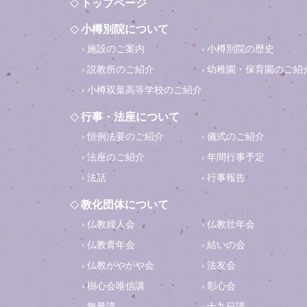
トップページ
小樽別院について
施設のご案内
小樽別院の歴史
説教所のご紹介
幼稚園・保育園のご紹
小樽双葉高等学校のご紹介
行事・法座について
恒例法要のご紹介
儀式のご紹介
法座のご紹介
年間行事予定
法話
行事報告
教化団体について
仏教婦人会
仏教壮年会
仏教青年会
結いの会
仏教がやがや会
法友会
樹心会唯信講
彰心会
無量講
十九日講