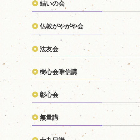
結いの会
仏教がやがや会
法友会
樹心会唯信講
彰心会
無量講