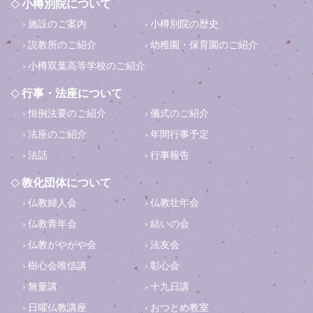
小樽別院について
施設のご案内
小樽別院の歴史
説教所のご紹介
幼稚園・保育園のご紹介
小樽双葉高等学校のご紹介
行事・法座について
恒例法要のご紹介
儀式のご紹介
法座のご紹介
年間行事予定
法話
行事報告
教化団体について
仏教婦人会
仏教壮年会
仏教青年会
結いの会
仏教がやがや会
法友会
樹心会唯信講
彰心会
無量講
十九日講
日曜仏教講座
おつとめ教室