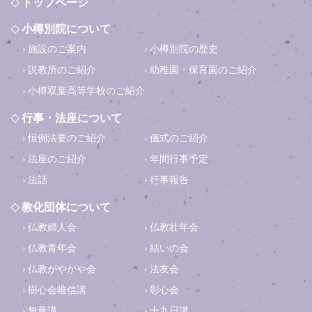
トップページ
小樽別院について
施設のご案内
小樽別院の歴史
説教所のご紹介
幼稚園・保育園のご紹介
小樽双葉高等学校のご紹介
行事・法座について
恒例法要のご紹介
儀式のご紹介
法座のご紹介
年間行事予定
法話
行事報告
教化団体について
仏教婦人会
仏教壮年会
仏教青年会
結いの会
仏教がやがや会
法友会
樹心会唯信講
彰心会
無量講
十九日講