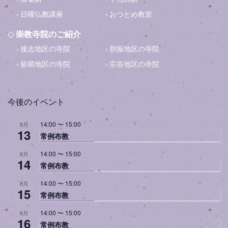
日曜仏教講座
おつとめ教室
崇教寺院のご紹介
後志地区の寺院
胆振地区の寺院
留萌地区の寺院
宗谷地区の寺院
今後のイベント
14:00
〜
15:00
8月
13
常例布教
14:00
〜
15:00
8月
14
常例布教
14:00
〜
15:00
8月
15
常例布教
14:00
〜
15:00
8月
16
常例布教