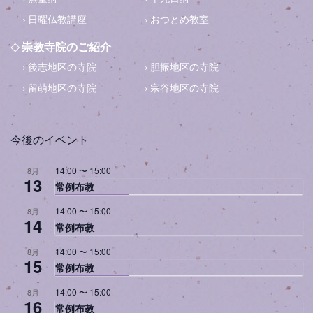
日曜仏教講座
おつとめ教室
崇教寺院のご紹介
後志地区の寺院
胆振地区の寺院
留萌地区の寺院
宗谷地区の寺院
今後のイベント
14:00
〜
15:00
8月
13
常例布教
14:00
〜
15:00
8月
14
常例布教
14:00
〜
15:00
8月
15
常例布教
14:00
〜
15:00
8月
16
常例布教