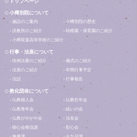
トップページ
小樽別院について
施設のご案内
小樽別院の歴史
説教所のご紹介
幼稚園・保育園のご紹介
小樽双葉高等学校のご紹介
行事・法座について
恒例法要のご紹介
儀式のご紹介
法座のご紹介
年間行事予定
法話
行事報告
教化団体について
仏教婦人会
仏教壮年会
仏教青年会
結いの会
仏教がやがや会
法友会
樹心会唯信講
彰心会
無量講
十九日講