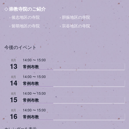
崇教寺院のご紹介
後志地区の寺院
胆振地区の寺院
留萌地区の寺院
宗谷地区の寺院
今後のイベント
14:00
〜
15:00
8月
13
常例布教
14:00
〜
15:00
8月
14
常例布教
14:00
〜
15:00
8月
15
常例布教
14:00
〜
15:00
8月
16
常例布教
カレンダーを表示