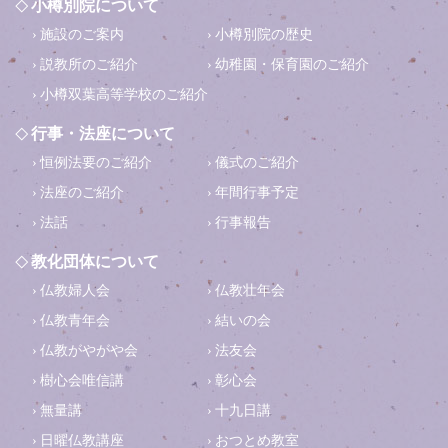
小樽別院について
施設のご案内
小樽別院の歴史
説教所のご紹介
幼稚園・保育園のご紹介
小樽双葉高等学校のご紹介
行事・法座について
恒例法要のご紹介
儀式のご紹介
法座のご紹介
年間行事予定
法話
行事報告
教化団体について
仏教婦人会
仏教壮年会
仏教青年会
結いの会
仏教がやがや会
法友会
樹心会唯信講
彰心会
無量講
十九日講
日曜仏教講座
おつとめ教室