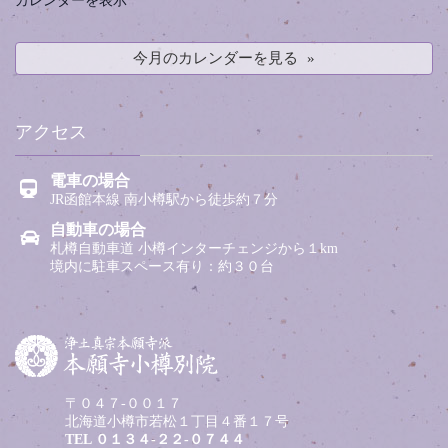
今月のカレンダーを見る
アクセス
電車の場合
JR函館本線 南小樽駅から徒歩約７分
自動車の場合
札樽自動車道 小樽インターチェンジから１km
境内に駐車スペース有り：約３０台
〒０４７-００１７
北海道小樽市若松１丁目４番１７号
TEL
０１３４-２２-０７４４