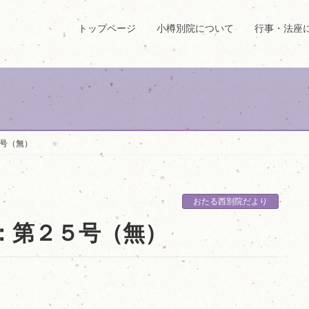
トップページ
小樽別院について
行事・法座
号（無）
おたる西別院だより
：第２５号（無）