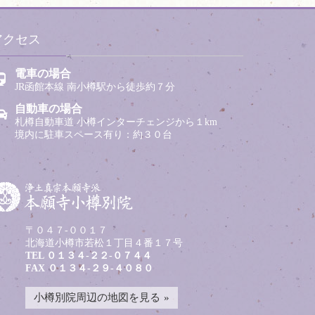
アクセス
電車の場合
JR函館本線 南小樽駅から徒歩約７分
自動車の場合
札樽自動車道 小樽インターチェンジから１km
境内に駐車スペース有り：約３０台
〒０４７-００１７
北海道小樽市若松１丁目４番１７号
TEL
０１３４-２２-０７４４
FAX ０１３４-２９-４０８０
小樽別院周辺の地図を見る