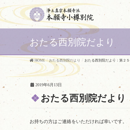
おたる西別院だより
HOME
おたる西別院だより
おたる西別院だより：第２５
2019年6月13日
おたる西別院だより
お持ちの方はご連絡をいただければ幸いです。