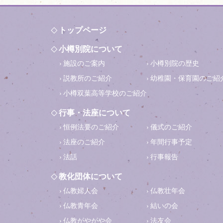
トップページ
小樽別院について
施設のご案内
小樽別院の歴史
説教所のご紹介
幼稚園・保育園のご紹
小樽双葉高等学校のご紹介
行事・法座について
恒例法要のご紹介
儀式のご紹介
法座のご紹介
年間行事予定
法話
行事報告
教化団体について
仏教婦人会
仏教壮年会
仏教青年会
結いの会
仏教がやがや会
法友会