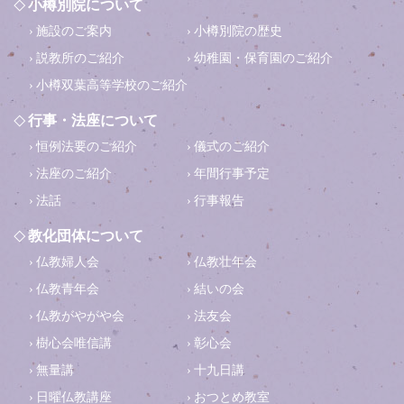
小樽別院について
施設のご案内
小樽別院の歴史
説教所のご紹介
幼稚園・保育園のご紹介
小樽双葉高等学校のご紹介
行事・法座について
恒例法要のご紹介
儀式のご紹介
法座のご紹介
年間行事予定
法話
行事報告
教化団体について
仏教婦人会
仏教壮年会
仏教青年会
結いの会
仏教がやがや会
法友会
樹心会唯信講
彰心会
無量講
十九日講
日曜仏教講座
おつとめ教室