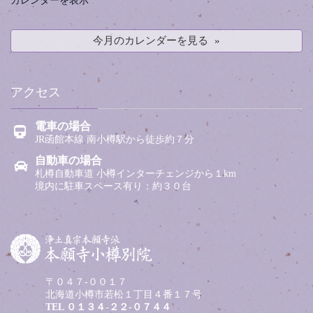
今月のカレンダーを見る
アクセス
電車の場合
JR函館本線 南小樽駅から徒歩約７分
自動車の場合
札樽自動車道 小樽インターチェンジから１km
境内に駐車スペース有り：約３０台
〒０４７-００１７
北海道小樽市若松１丁目４番１７号
TEL
０１３４-２２-０７４４