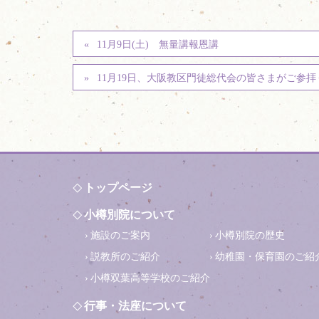
11月9日(土) 無量講報恩講
11月19日、大阪教区門徒総代会の皆さまがご参
トップページ
小樽別院について
施設のご案内
小樽別院の歴史
説教所のご紹介
幼稚園・保育園のご紹
小樽双葉高等学校のご紹介
行事・法座について