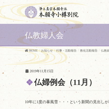
仏教婦人会
HOME
お知らせ
行事・活動報告
教化活動報告
仏教
2019年11月15日
仏婦例会（11月）
10年に1度の暴風雪・・・という新聞の見出し