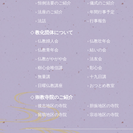
恒例法要のご紹介
儀式のご紹介
法座のご紹介
年間行事予定
法話
行事報告
教化団体について
仏教婦人会
仏教壮年会
仏教青年会
結いの会
仏教がやがや会
法友会
樹心会唯信講
彰心会
無量講
十九日講
日曜仏教講座
おつとめ教室
崇教寺院のご紹介
後志地区の寺院
胆振地区の寺院
留萌地区の寺院
宗谷地区の寺院