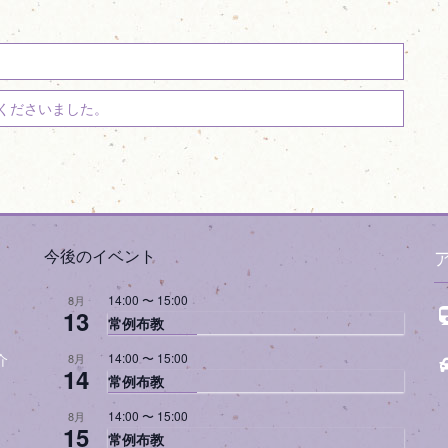
拝くださいました。
今後のイベント
14:00
〜
15:00
8月
13
常例布教
14:00
〜
15:00
8月
介
14
常例布教
14:00
〜
15:00
8月
15
常例布教