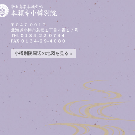
〒０４７-００１７
北海道小樽市若松１丁目４番１７号
TEL
０１３４-２２-０７４４
FAX ０１３４-２９-４０８０
小樽別院周辺の地図を見る