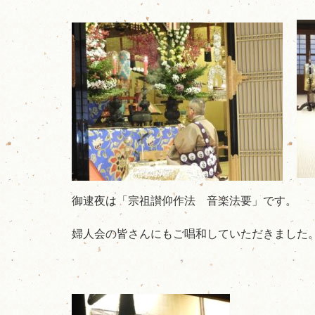
御逮夜は「宗祖讃仰作法 音楽法要」です。
婦人会の皆さんにもご唱和していただきました