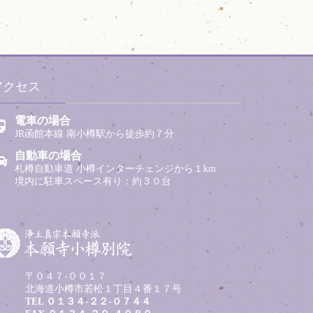
アクセス
電車の場合
JR函館本線 南小樽駅から徒歩約７分
自動車の場合
札樽自動車道 小樽インターチェンジから１km
境内に駐車スペース有り：約３０台
〒０４７-００１７
北海道小樽市若松１丁目４番１７号
TEL
０１３４-２２-０７４４