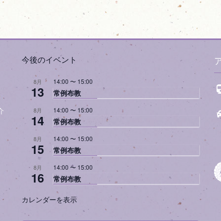
今後のイベント
14:00
〜
15:00
8月
13
常例布教
14:00
〜
15:00
8月
介
14
常例布教
14:00
〜
15:00
8月
15
常例布教
14:00
〜
15:00
8月
16
常例布教
カレンダーを表示