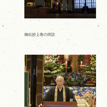
御伝抄上巻の拝読