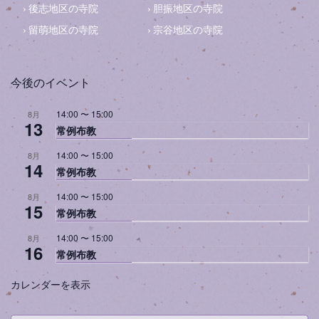
後志地区の寺院
胆振地区の寺院
留萌地区の寺院
宗谷地区の寺院
今後のイベント
14:00
〜
15:00
8月
13
常例布教
14:00
〜
15:00
8月
14
常例布教
14:00
〜
15:00
8月
15
常例布教
14:00
〜
15:00
8月
16
常例布教
カレンダーを表示