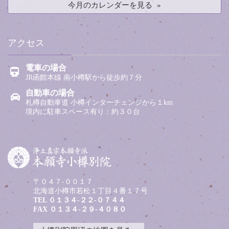
今月のカレンダーを見る
アクセス
電車の場合
JR函館本線 南小樽駅から徒歩約７分
自動車の場合
札樽自動車道 小樽インターチェンジから１km
境内に駐車スペース有り：約３０台
〒０４７-００１７
北海道小樽市若松１丁目４番１７号
TEL
０１３４-２２-０７４４
FAX ０１３４-２９-４０８０