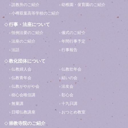
説教所のご紹介
幼稚園・保育園のご紹介
小樽双葉高等学校のご紹介
行事・法座について
恒例法要のご紹介
儀式のご紹介
法座のご紹介
年間行事予定
法話
行事報告
教化団体について
仏教婦人会
仏教壮年会
仏教青年会
結いの会
仏教がやがや会
法友会
樹心会唯信講
彰心会
無量講
十九日講
日曜仏教講座
おつとめ教室
崇教寺院のご紹介