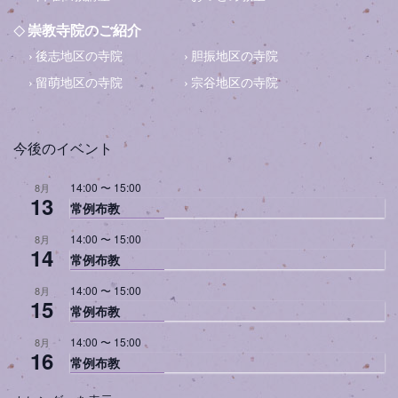
崇教寺院のご紹介
後志地区の寺院
胆振地区の寺院
留萌地区の寺院
宗谷地区の寺院
今後のイベント
14:00
〜
15:00
8月
13
常例布教
14:00
〜
15:00
8月
14
常例布教
14:00
〜
15:00
8月
15
常例布教
14:00
〜
15:00
8月
16
常例布教