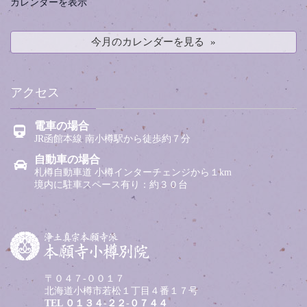
カレンダーを表示
今月のカレンダーを見る
アクセス
電車の場合
JR函館本線 南小樽駅から徒歩約７分
自動車の場合
札樽自動車道 小樽インターチェンジから１km
境内に駐車スペース有り：約３０台
〒０４７-００１７
北海道小樽市若松１丁目４番１７号
TEL
０１３４-２２-０７４４