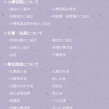
小樽別院について
施設のご案内
小樽別院の歴史
説教所のご紹介
幼稚園・保育園のご紹介
小樽双葉高等学校のご紹介
行事・法座について
恒例法要のご紹介
儀式のご紹介
法座のご紹介
年間行事予定
法話
行事報告
教化団体について
仏教婦人会
仏教壮年会
仏教青年会
結いの会
仏教がやがや会
法友会
樹心会唯信講
彰心会
無量講
十九日講
日曜仏教講座
おつとめ教室