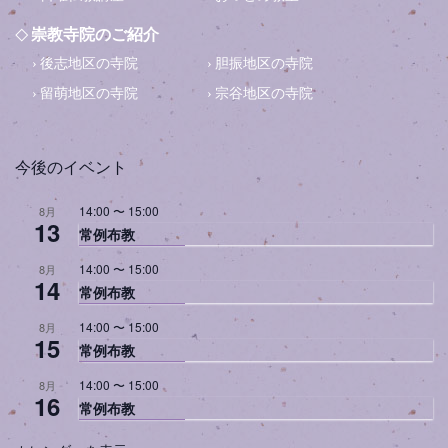
崇教寺院のご紹介
後志地区の寺院
胆振地区の寺院
留萌地区の寺院
宗谷地区の寺院
今後のイベント
14:00
〜
15:00
8月
13
常例布教
14:00
〜
15:00
8月
14
常例布教
14:00
〜
15:00
8月
15
常例布教
14:00
〜
15:00
8月
16
常例布教