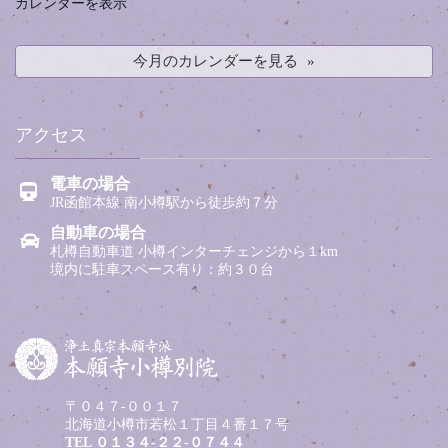
カレンダーを表示
今月のカレンダーを見る
アクセス
電車の場合
JR函館本線 南小樽駅から徒歩約７分
自動車の場合
札樽自動車道 小樽インターチェンジから１km
境内に駐車スペース有り：約３０台
〒０４７-００１７
北海道小樽市若松１丁目４番１７号
TEL
０１３４-２２-０７４４