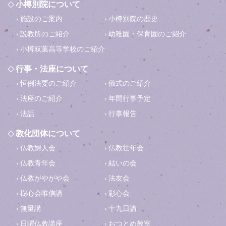
小樽別院について
施設のご案内
小樽別院の歴史
説教所のご紹介
幼稚園・保育園のご紹介
小樽双葉高等学校のご紹介
行事・法座について
恒例法要のご紹介
儀式のご紹介
法座のご紹介
年間行事予定
法話
行事報告
教化団体について
仏教婦人会
仏教壮年会
仏教青年会
結いの会
仏教がやがや会
法友会
樹心会唯信講
彰心会
無量講
十九日講
日曜仏教講座
おつとめ教室