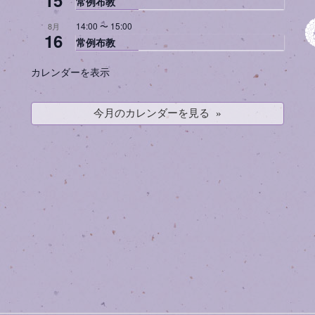
常例布教
14:00
〜
15:00
8月
16
常例布教
カレンダーを表示
今月のカレンダーを見る