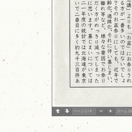
ページ
1
/
4
ズーム
1