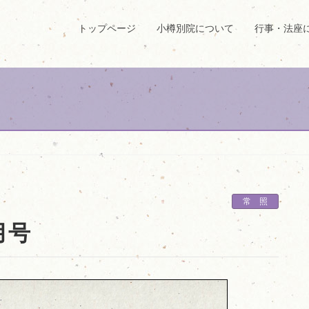
トップページ
小樽別院について
行事・法座
常 照
月号