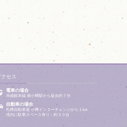
アクセス
電車の場合
JR函館本線 南小樽駅から徒歩約７分
自動車の場合
札樽自動車道 小樽インターチェンジから１km
境内に駐車スペース有り：約３０台