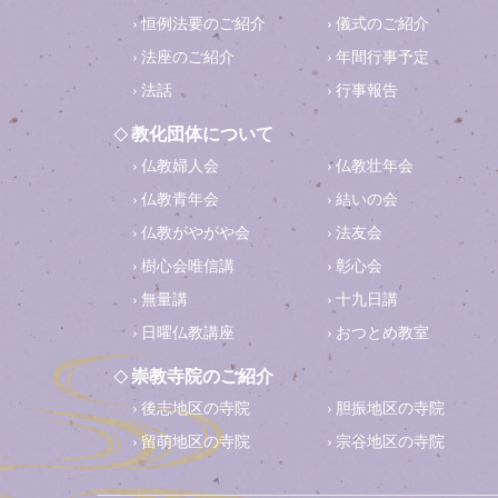
恒例法要のご紹介
儀式のご紹介
法座のご紹介
年間行事予定
法話
行事報告
教化団体について
仏教婦人会
仏教壮年会
仏教青年会
結いの会
仏教がやがや会
法友会
樹心会唯信講
彰心会
無量講
十九日講
日曜仏教講座
おつとめ教室
崇教寺院のご紹介
後志地区の寺院
胆振地区の寺院
留萌地区の寺院
宗谷地区の寺院