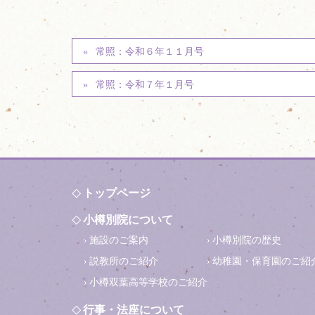
常照：令和６年１１月号
常照：令和７年１月号
トップページ
小樽別院について
施設のご案内
小樽別院の歴史
説教所のご紹介
幼稚園・保育園のご紹
小樽双葉高等学校のご紹介
行事・法座について