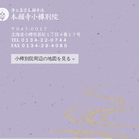
〒０４７-００１７
北海道小樽市若松１丁目４番１７号
TEL
０１３４-２２-０７４４
FAX ０１３４-２９-４０８０
小樽別院周辺の地図を見る