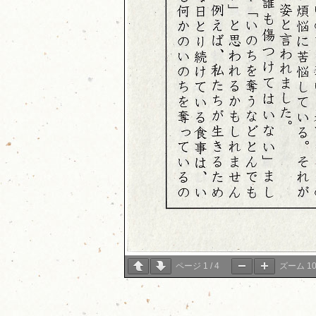
ページ
1
/
4
ズーム
1