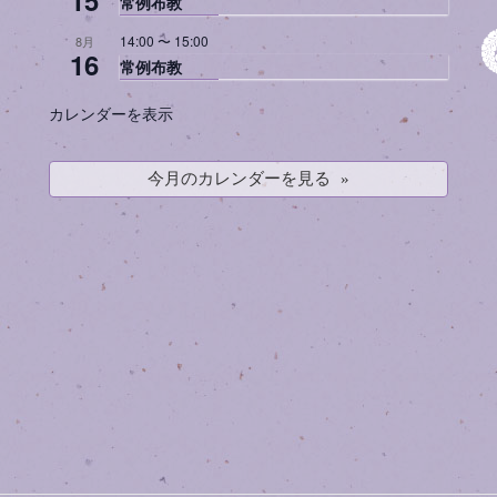
常例布教
14:00
〜
15:00
8月
16
常例布教
カレンダーを表示
今月のカレンダーを見る