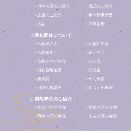
恒例法要のご紹介
儀式のご紹介
法座のご紹介
年間行事予定
法話
行事報告
教化団体について
仏教婦人会
仏教壮年会
仏教青年会
結いの会
仏教がやがや会
法友会
樹心会唯信講
彰心会
無量講
十九日講
日曜仏教講座
おつとめ教室
崇教寺院のご紹介
後志地区の寺院
胆振地区の寺院
留萌地区の寺院
宗谷地区の寺院