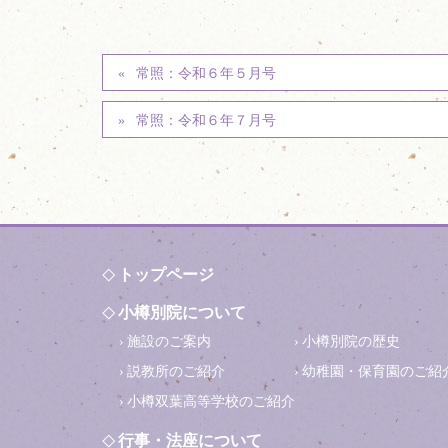
常照：令和６年５月号
常照：令和６年７月号
トップページ
小樽別院について
施設のご案内
小樽別院の歴史
説教所のご紹介
幼稚園・保育園のご紹
小樽双葉高等学校のご紹介
行事・法座について