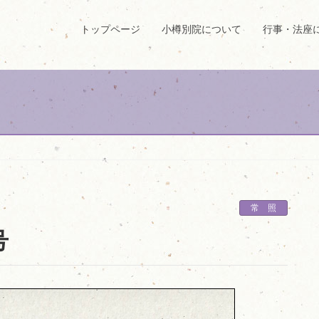
トップページ
小樽別院について
行事・法座
常 照
号