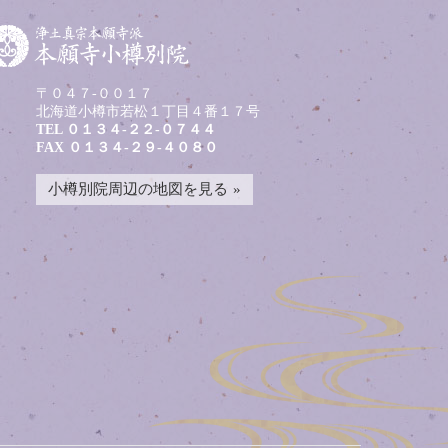
〒０４７-００１７
北海道小樽市若松１丁目４番１７号
TEL
０１３４-２２-０７４４
FAX ０１３４-２９-４０８０
小樽別院周辺の地図を見る