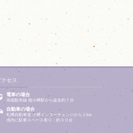
アクセス
電車の場合
JR函館本線 南小樽駅から徒歩約７分
自動車の場合
札樽自動車道 小樽インターチェンジから１km
境内に駐車スペース有り：約３０台