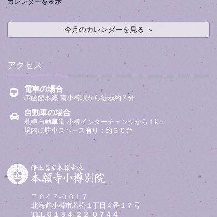
カレンダーを表示
今月のカレンダーを見る
アクセス
電車の場合
JR函館本線 南小樽駅から徒歩約７分
自動車の場合
札樽自動車道 小樽インターチェンジから１km
境内に駐車スペース有り：約３０台
〒０４７-００１７
北海道小樽市若松１丁目４番１７号
TEL
０１３４-２２-０７４４