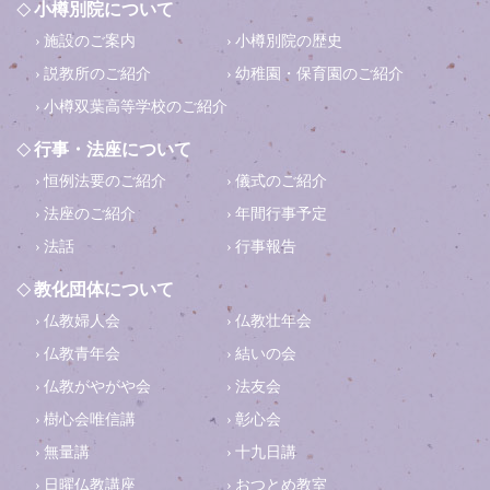
小樽別院について
施設のご案内
小樽別院の歴史
説教所のご紹介
幼稚園・保育園のご紹介
小樽双葉高等学校のご紹介
行事・法座について
恒例法要のご紹介
儀式のご紹介
法座のご紹介
年間行事予定
法話
行事報告
教化団体について
仏教婦人会
仏教壮年会
仏教青年会
結いの会
仏教がやがや会
法友会
樹心会唯信講
彰心会
無量講
十九日講
日曜仏教講座
おつとめ教室