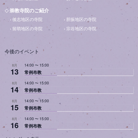
崇教寺院のご紹介
後志地区の寺院
胆振地区の寺院
留萌地区の寺院
宗谷地区の寺院
今後のイベント
14:00
〜
15:00
8月
13
常例布教
14:00
〜
15:00
8月
14
常例布教
14:00
〜
15:00
8月
15
常例布教
14:00
〜
15:00
8月
16
常例布教