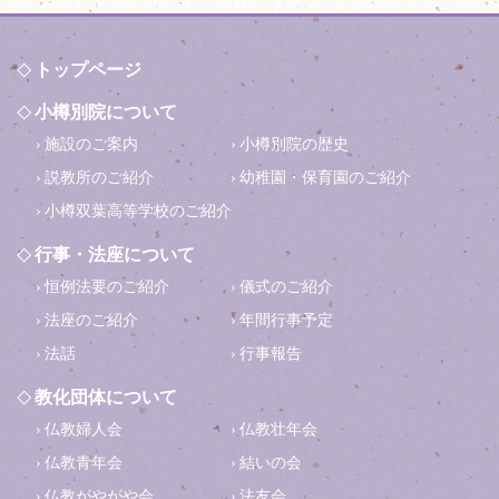
トップページ
小樽別院について
施設のご案内
小樽別院の歴史
説教所のご紹介
幼稚園・保育園のご紹介
小樽双葉高等学校のご紹介
行事・法座について
恒例法要のご紹介
儀式のご紹介
法座のご紹介
年間行事予定
法話
行事報告
教化団体について
仏教婦人会
仏教壮年会
仏教青年会
結いの会
仏教がやがや会
法友会