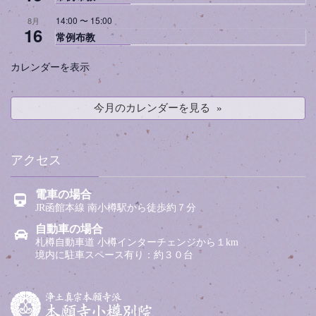
14:00
〜
15:00
8月
16
常例布教
カレンダーを表示
今月のカレンダーを見る
アクセス
電車の場合
JR函館本線 南小樽駅から徒歩約７分
自動車の場合
札樽自動車道 小樽インターチェンジから１km
境内に駐車スペース有り：約３０台