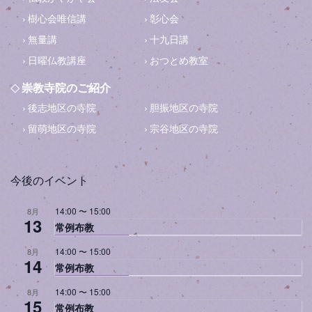
樹心会唯信講
彰心会
無量講
十九日講
日曜仏教講座
おつとめ教室
崇教寺院のご紹介
後志地区の寺院
胆振地区の寺院
留萌地区の寺院
宗谷地区の寺院
今後のイベント
14:00
〜
15:00
8月
13
常例布教
14:00
〜
15:00
8月
14
常例布教
14:00
〜
15:00
8月
15
常例布教