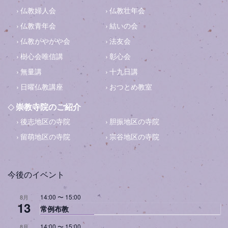
仏教婦人会
仏教壮年会
仏教青年会
結いの会
仏教がやがや会
法友会
樹心会唯信講
彰心会
無量講
十九日講
日曜仏教講座
おつとめ教室
崇教寺院のご紹介
後志地区の寺院
胆振地区の寺院
留萌地区の寺院
宗谷地区の寺院
今後のイベント
14:00
〜
15:00
8月
13
常例布教
14:00
〜
15:00
8月