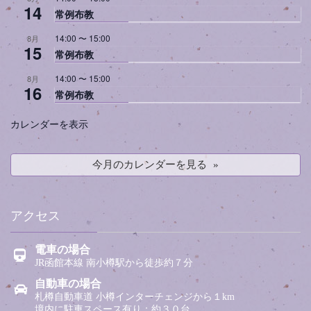
14
常例布教
14:00
〜
15:00
8月
15
常例布教
14:00
〜
15:00
8月
16
常例布教
カレンダーを表示
今月のカレンダーを見る
アクセス
電車の場合
JR函館本線 南小樽駅から徒歩約７分
自動車の場合
札樽自動車道 小樽インターチェンジから１km
境内に駐車スペース有り：約３０台