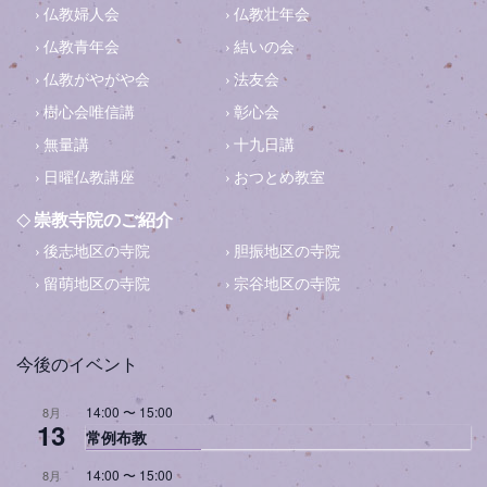
仏教婦人会
仏教壮年会
仏教青年会
結いの会
仏教がやがや会
法友会
樹心会唯信講
彰心会
無量講
十九日講
日曜仏教講座
おつとめ教室
崇教寺院のご紹介
後志地区の寺院
胆振地区の寺院
留萌地区の寺院
宗谷地区の寺院
今後のイベント
14:00
〜
15:00
8月
13
常例布教
14:00
〜
15:00
8月