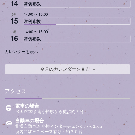
14
常例布教
14:00
〜
15:00
8月
15
常例布教
14:00
〜
15:00
8月
16
常例布教
カレンダーを表示
今月のカレンダーを見る
アクセス
電車の場合
JR函館本線 南小樽駅から徒歩約７分
自動車の場合
札樽自動車道 小樽インターチェンジから１km
境内に駐車スペース有り：約３０台