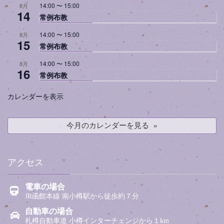
14:00
〜
15:00
8月
14
常例布教
14:00
〜
15:00
8月
15
常例布教
14:00
〜
15:00
8月
16
常例布教
カレンダーを表示
今月のカレンダーを見る
アクセス
電車の場合
JR函館本線 南小樽駅から徒歩約７分
自動車の場合
札樽自動車道 小樽インターチェンジから１km