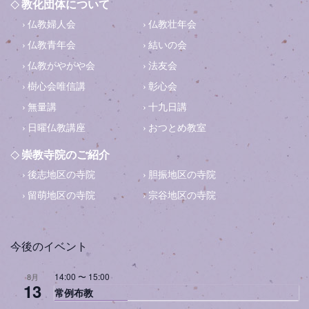
教化団体について
仏教婦人会
仏教壮年会
仏教青年会
結いの会
仏教がやがや会
法友会
樹心会唯信講
彰心会
無量講
十九日講
日曜仏教講座
おつとめ教室
崇教寺院のご紹介
後志地区の寺院
胆振地区の寺院
留萌地区の寺院
宗谷地区の寺院
今後のイベント
14:00
〜
15:00
8月
13
常例布教