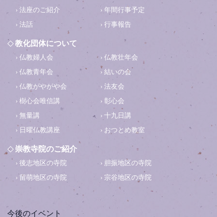
法座のご紹介
年間行事予定
法話
行事報告
教化団体について
仏教婦人会
仏教壮年会
仏教青年会
結いの会
仏教がやがや会
法友会
樹心会唯信講
彰心会
無量講
十九日講
日曜仏教講座
おつとめ教室
崇教寺院のご紹介
後志地区の寺院
胆振地区の寺院
留萌地区の寺院
宗谷地区の寺院
今後のイベント