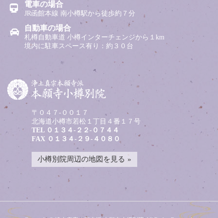
電車の場合
JR函館本線 南小樽駅から徒歩約７分
自動車の場合
札樽自動車道 小樽インターチェンジから１km
境内に駐車スペース有り：約３０台
〒０４７-００１７
北海道小樽市若松１丁目４番１７号
TEL
０１３４-２２-０７４４
FAX ０１３４-２９-４０８０
小樽別院周辺の地図を見る