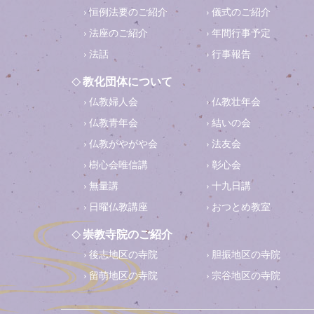
恒例法要のご紹介
儀式のご紹介
法座のご紹介
年間行事予定
法話
行事報告
教化団体について
仏教婦人会
仏教壮年会
仏教青年会
結いの会
仏教がやがや会
法友会
樹心会唯信講
彰心会
無量講
十九日講
日曜仏教講座
おつとめ教室
崇教寺院のご紹介
後志地区の寺院
胆振地区の寺院
留萌地区の寺院
宗谷地区の寺院