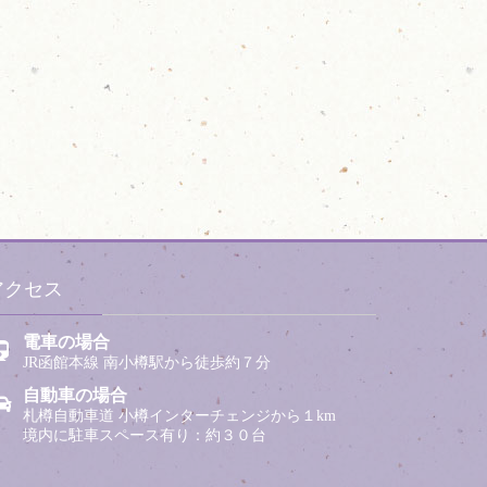
アクセス
電車の場合
JR函館本線 南小樽駅から徒歩約７分
自動車の場合
札樽自動車道 小樽インターチェンジから１km
境内に駐車スペース有り：約３０台