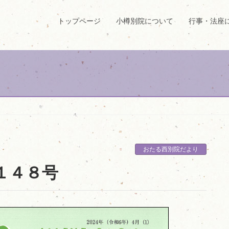
トップページ
小樽別院について
行事・法座
おたる西別院だより
１４８号