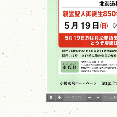
ページ
1
/
8
ズーム
1