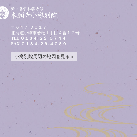
〒０４７-００１７
北海道小樽市若松１丁目４番１７号
TEL
０１３４-２２-０７４４
FAX ０１３４-２９-４０８０
小樽別院周辺の地図を見る