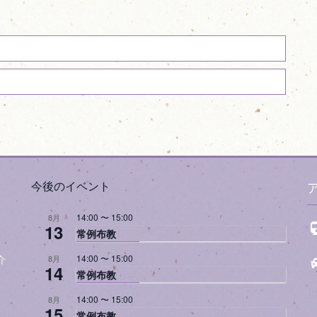
今後のイベント
14:00
〜
15:00
8月
13
常例布教
14:00
〜
15:00
8月
介
14
常例布教
14:00
〜
15:00
8月
15
常例布教