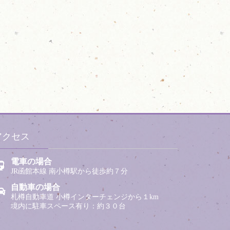
アクセス
電車の場合
JR函館本線 南小樽駅から徒歩約７分
自動車の場合
札樽自動車道 小樽インターチェンジから１km
境内に駐車スペース有り：約３０台