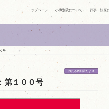
トップページ
小樽別院について
行事・法座
０号
おたる西別院だより
：第１００号