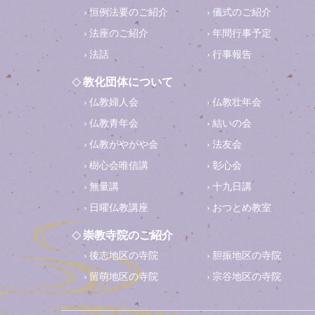
恒例法要のご紹介
儀式のご紹介
法座のご紹介
年間行事予定
法話
行事報告
教化団体について
仏教婦人会
仏教壮年会
仏教青年会
結いの会
仏教がやがや会
法友会
樹心会唯信講
彰心会
無量講
十九日講
日曜仏教講座
おつとめ教室
崇教寺院のご紹介
後志地区の寺院
胆振地区の寺院
留萌地区の寺院
宗谷地区の寺院