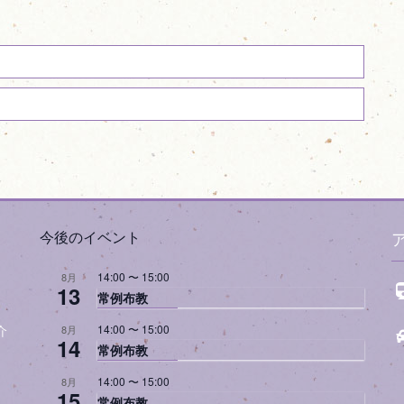
今後のイベント
14:00
〜
15:00
8月
13
常例布教
14:00
〜
15:00
8月
介
14
常例布教
14:00
〜
15:00
8月
15
常例布教