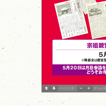
ページ
1
/
8
ズーム
1