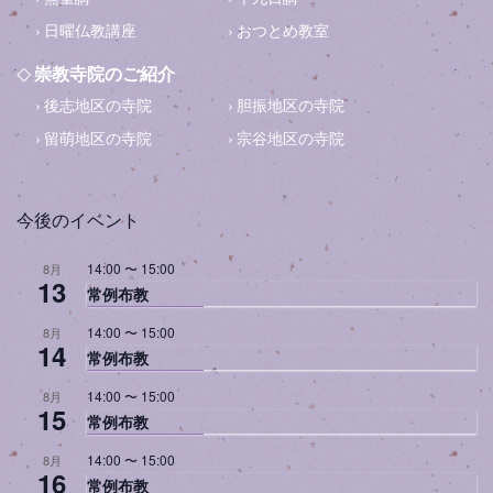
日曜仏教講座
おつとめ教室
崇教寺院のご紹介
後志地区の寺院
胆振地区の寺院
留萌地区の寺院
宗谷地区の寺院
今後のイベント
14:00
〜
15:00
8月
13
常例布教
14:00
〜
15:00
8月
14
常例布教
14:00
〜
15:00
8月
15
常例布教
14:00
〜
15:00
8月
16
常例布教