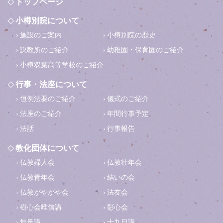
トップページ
小樽別院について
施設のご案内
小樽別院の歴史
説教所のご紹介
幼稚園・保育園のご紹介
小樽双葉高等学校のご紹介
行事・法座について
恒例法要のご紹介
儀式のご紹介
法座のご紹介
年間行事予定
法話
行事報告
教化団体について
仏教婦人会
仏教壮年会
仏教青年会
結いの会
仏教がやがや会
法友会
樹心会唯信講
彰心会
無量講
十九日講