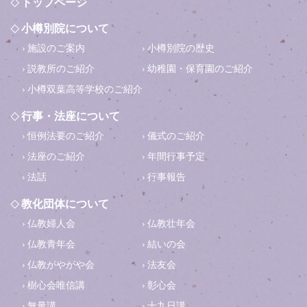
トップページ
小樽別院について
施設のご案内
小樽別院の歴史
説教所のご紹介
幼稚園・保育園のご紹介
小樽双葉高等学校のご紹介
行事・法座について
恒例法要のご紹介
儀式のご紹介
法座のご紹介
年間行事予定
法話
行事報告
教化団体について
仏教婦人会
仏教壮年会
仏教青年会
結いの会
仏教がやがや会
法友会
樹心会唯信講
彰心会
無量講
十九日講