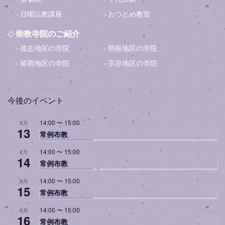
日曜仏教講座
おつとめ教室
崇教寺院のご紹介
後志地区の寺院
胆振地区の寺院
留萌地区の寺院
宗谷地区の寺院
今後のイベント
14:00
〜
15:00
8月
13
常例布教
14:00
〜
15:00
8月
14
常例布教
14:00
〜
15:00
8月
15
常例布教
14:00
〜
15:00
8月
16
常例布教