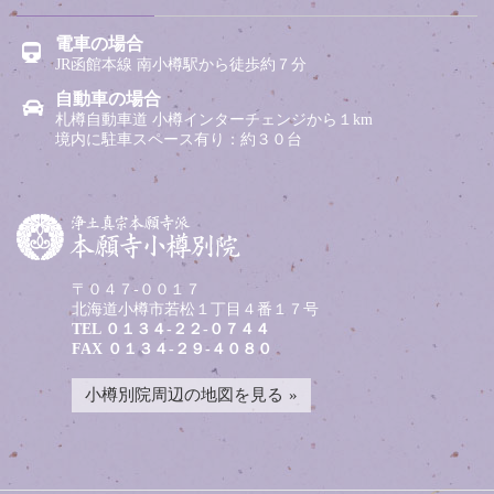
電車の場合
JR函館本線 南小樽駅から徒歩約７分
自動車の場合
札樽自動車道 小樽インターチェンジから１km
境内に駐車スペース有り：約３０台
〒０４７-００１７
北海道小樽市若松１丁目４番１７号
TEL
０１３４-２２-０７４４
FAX ０１３４-２９-４０８０
小樽別院周辺の地図を見る