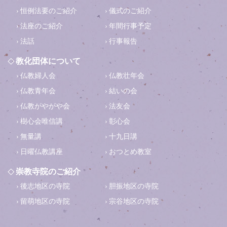
恒例法要のご紹介
儀式のご紹介
法座のご紹介
年間行事予定
法話
行事報告
教化団体について
仏教婦人会
仏教壮年会
仏教青年会
結いの会
仏教がやがや会
法友会
樹心会唯信講
彰心会
無量講
十九日講
日曜仏教講座
おつとめ教室
崇教寺院のご紹介
後志地区の寺院
胆振地区の寺院
留萌地区の寺院
宗谷地区の寺院