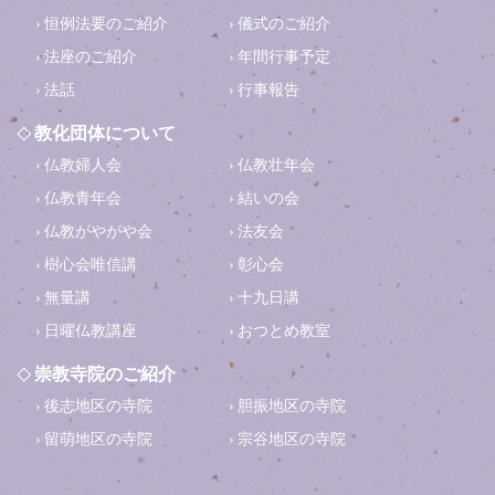
恒例法要のご紹介
儀式のご紹介
法座のご紹介
年間行事予定
法話
行事報告
教化団体について
仏教婦人会
仏教壮年会
仏教青年会
結いの会
仏教がやがや会
法友会
樹心会唯信講
彰心会
無量講
十九日講
日曜仏教講座
おつとめ教室
崇教寺院のご紹介
後志地区の寺院
胆振地区の寺院
留萌地区の寺院
宗谷地区の寺院