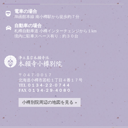
電車の場合
JR函館本線 南小樽駅から徒歩約７分
自動車の場合
札樽自動車道 小樽インターチェンジから１km
境内に駐車スペース有り：約３０台
〒０４７-００１７
北海道小樽市若松１丁目４番１７号
TEL
０１３４-２２-０７４４
FAX ０１３４-２９-４０８０
小樽別院周辺の地図を見る