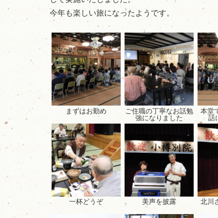
今年も楽しい旅になったようです。
まずはお勤め
ご住職の丁寧なお話勉
本堂
強になりました
話
一杯どうぞ
美声を披露
北川