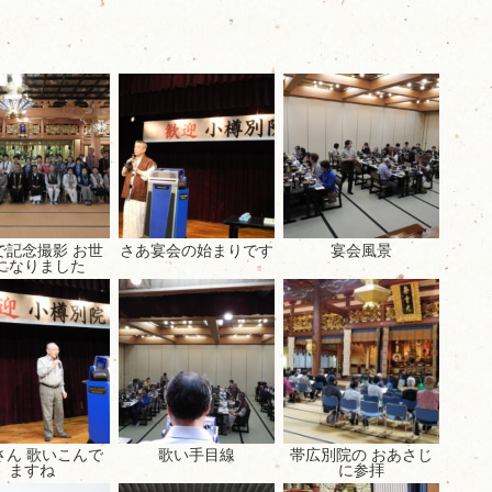
で記念撮影 お世
さあ宴会の始まりです
宴会風景
になりました
さん 歌いこんで
歌い手目線
帯広別院の おあさじ
ますね
に参拝