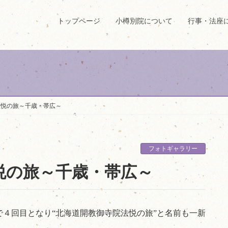
トップページ
小樽別院について
行事・法座
法悦の旅～千歳・帯広～
フォトギャラリー
悦の旅～千歳・帯広～
４回目となり“北海道開教御寺院法悦の旅”と名前も一新