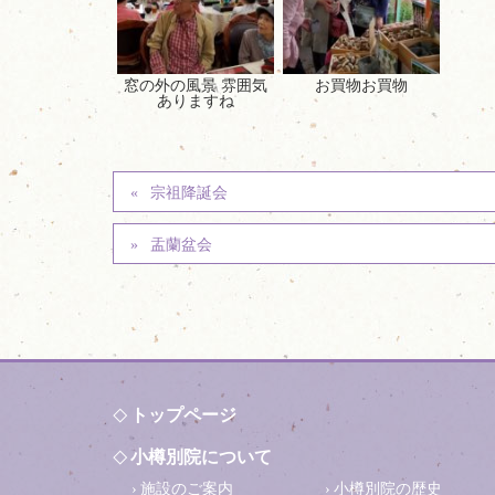
窓の外の風景 雰囲気
お買物お買物
ありますね
宗祖降誕会
盂蘭盆会
トップページ
小樽別院について
施設のご案内
小樽別院の歴史