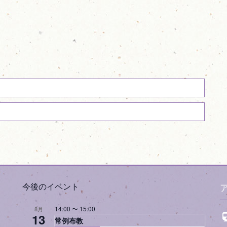
今後のイベント
14:00
〜
15:00
8月
13
常例布教