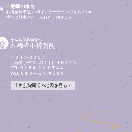
自動車の場合
札樽自動車道 小樽インターチェンジから１km
境内に駐車スペース有り：約３０台
〒０４７-００１７
北海道小樽市若松１丁目４番１７号
TEL
０１３４-２２-０７４４
FAX ０１３４-２９-４０８０
小樽別院周辺の地図を見る