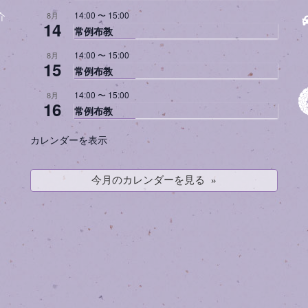
14:00
〜
15:00
8月
介
14
常例布教
14:00
〜
15:00
8月
15
常例布教
14:00
〜
15:00
8月
16
常例布教
カレンダーを表示
今月のカレンダーを見る