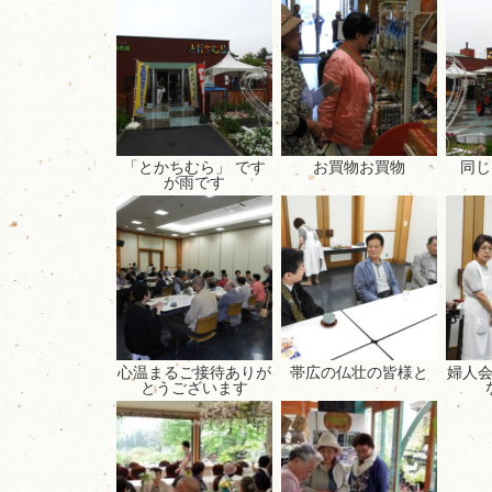
「とかちむら」 です
お買物お買物
同じ
が雨です
心温まるご接待ありが
帯広の仏壮の皆様と
婦人
とうございます