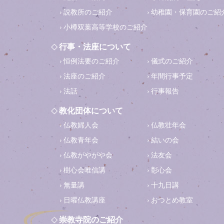
説教所のご紹介
幼稚園・保育園のご紹
小樽双葉高等学校のご紹介
行事・法座について
恒例法要のご紹介
儀式のご紹介
法座のご紹介
年間行事予定
法話
行事報告
教化団体について
仏教婦人会
仏教壮年会
仏教青年会
結いの会
仏教がやがや会
法友会
樹心会唯信講
彰心会
無量講
十九日講
日曜仏教講座
おつとめ教室
崇教寺院のご紹介