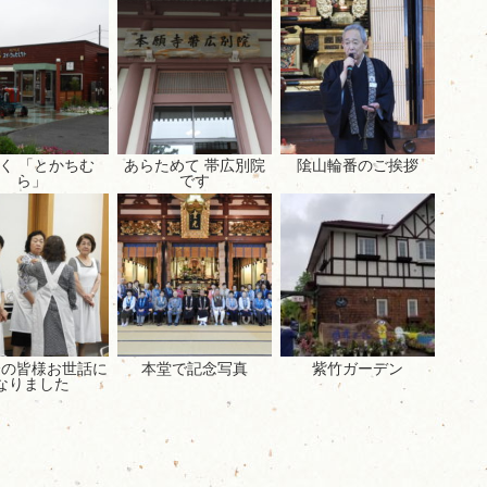
く 「とかちむ
あらためて 帯広別院
隂山輪番のご挨拶
ら」
です
会の皆様お世話に
本堂で記念写真
紫竹ガーデン
なりました