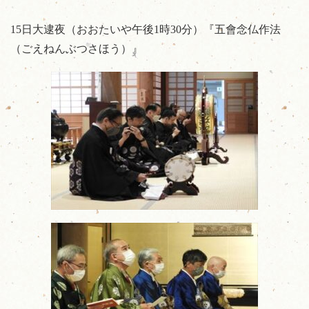
15日大逮夜（おおたいや午後1時30分）『五會念仏作法
（ごえねんぶつさほう）』