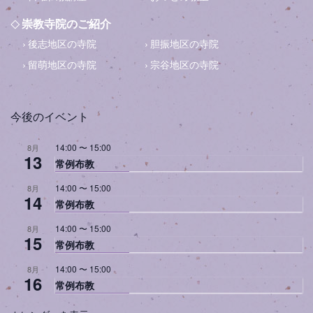
崇教寺院のご紹介
後志地区の寺院
胆振地区の寺院
留萌地区の寺院
宗谷地区の寺院
今後のイベント
14:00
〜
15:00
8月
13
常例布教
14:00
〜
15:00
8月
14
常例布教
14:00
〜
15:00
8月
15
常例布教
14:00
〜
15:00
8月
16
常例布教