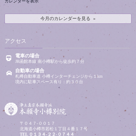
カレンダーを表示
今月のカレンダーを見る
アクセス
電車の場合
JR函館本線 南小樽駅から徒歩約７分
自動車の場合
札樽自動車道 小樽インターチェンジから１km
境内に駐車スペース有り：約３０台
〒０４７-００１７
北海道小樽市若松１丁目４番１７号
TEL
０１３４-２２-０７４４