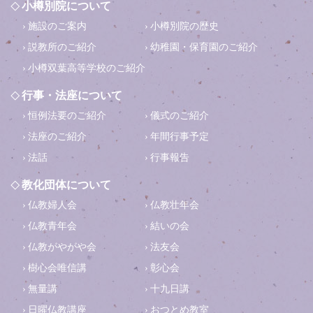
小樽別院について
施設のご案内
小樽別院の歴史
説教所のご紹介
幼稚園・保育園のご紹介
小樽双葉高等学校のご紹介
行事・法座について
恒例法要のご紹介
儀式のご紹介
法座のご紹介
年間行事予定
法話
行事報告
教化団体について
仏教婦人会
仏教壮年会
仏教青年会
結いの会
仏教がやがや会
法友会
樹心会唯信講
彰心会
無量講
十九日講
日曜仏教講座
おつとめ教室