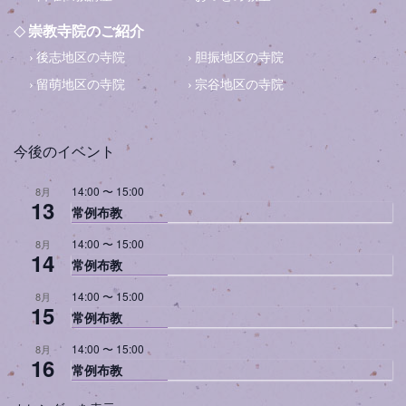
崇教寺院のご紹介
後志地区の寺院
胆振地区の寺院
留萌地区の寺院
宗谷地区の寺院
今後のイベント
14:00
〜
15:00
8月
13
常例布教
14:00
〜
15:00
8月
14
常例布教
14:00
〜
15:00
8月
15
常例布教
14:00
〜
15:00
8月
16
常例布教