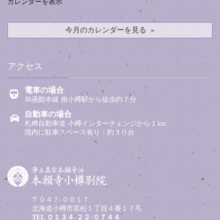
カレンダーを表示
今月のカレンダーを見る
アクセス
電車の場合
JR函館本線 南小樽駅から徒歩約７分
自動車の場合
札樽自動車道 小樽インターチェンジから１km
境内に駐車スペース有り：約３０台
〒０４７-００１７
北海道小樽市若松１丁目４番１７号
TEL
０１３４-２２-０７４４