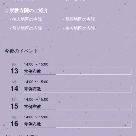
崇教寺院のご紹介
後志地区の寺院
胆振地区の寺院
留萌地区の寺院
宗谷地区の寺院
今後のイベント
14:00
〜
15:00
8月
13
常例布教
14:00
〜
15:00
8月
14
常例布教
14:00
〜
15:00
8月
15
常例布教
14:00
〜
15:00
8月
16
常例布教