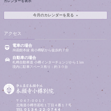
カレンダーを表示
今月のカレンダーを見る
アクセス
電車の場合
JR函館本線 南小樽駅から徒歩約７分
自動車の場合
札樽自動車道 小樽インターチェンジから１km
境内に駐車スペース有り：約３０台
〒０４７-００１７
北海道小樽市若松１丁目４番１７号
TEL
０１３４-２２-０７４４