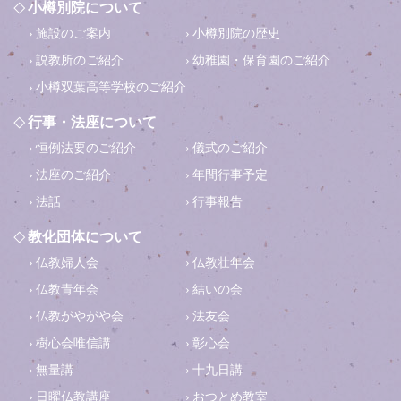
小樽別院について
施設のご案内
小樽別院の歴史
説教所のご紹介
幼稚園・保育園のご紹介
小樽双葉高等学校のご紹介
行事・法座について
恒例法要のご紹介
儀式のご紹介
法座のご紹介
年間行事予定
法話
行事報告
教化団体について
仏教婦人会
仏教壮年会
仏教青年会
結いの会
仏教がやがや会
法友会
樹心会唯信講
彰心会
無量講
十九日講
日曜仏教講座
おつとめ教室