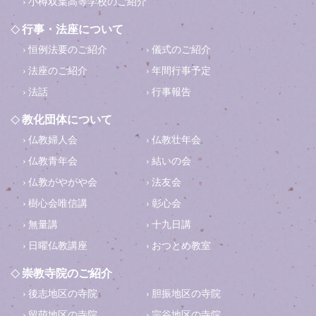
小樽双葉高等学校のご紹介
行事・法座について
恒例法要のご紹介
儀式のご紹介
法座のご紹介
年間行事予定
法話
行事報告
教化団体について
仏教婦人会
仏教壮年会
仏教青年会
結いの会
仏教がやがや会
法友会
樹心会唯信講
彰心会
無量講
十九日講
日曜仏教講座
おつとめ教室
崇教寺院のご紹介
後志地区の寺院
胆振地区の寺院
留萌地区の寺院
宗谷地区の寺院