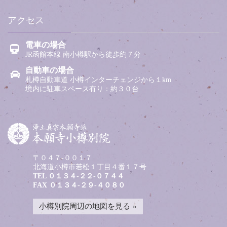
アクセス
電車の場合
JR函館本線 南小樽駅から徒歩約７分
自動車の場合
札樽自動車道 小樽インターチェンジから１km
境内に駐車スペース有り：約３０台
〒０４７-００１７
北海道小樽市若松１丁目４番１７号
TEL
０１３４-２２-０７４４
FAX ０１３４-２９-４０８０
小樽別院周辺の地図を見る