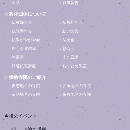
法話
行事報告
教化団体について
仏教婦人会
仏教壮年会
仏教青年会
結いの会
仏教がやがや会
法友会
樹心会唯信講
彰心会
無量講
十九日講
日曜仏教講座
おつとめ教室
崇教寺院のご紹介
後志地区の寺院
胆振地区の寺院
留萌地区の寺院
宗谷地区の寺院
今後のイベント
14:00
〜
15:00
8月