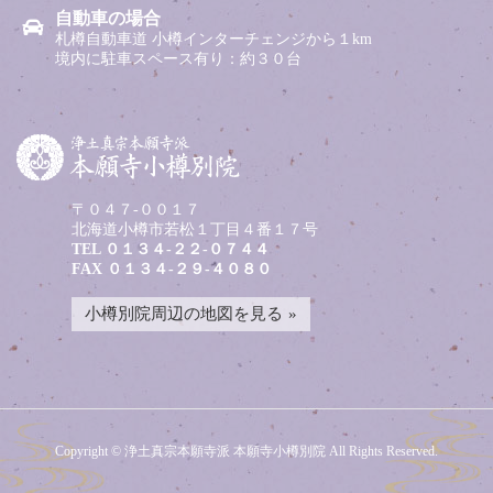
自動車の場合
札樽自動車道 小樽インターチェンジから１km
境内に駐車スペース有り：約３０台
〒０４７-００１７
北海道小樽市若松１丁目４番１７号
TEL
０１３４-２２-０７４４
FAX ０１３４-２９-４０８０
小樽別院周辺の地図を見る
Copyright © 浄土真宗本願寺派 本願寺小樽別院 All Rights Reserved.